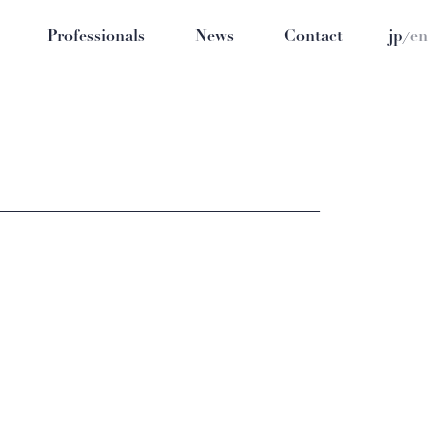
/
Professionals
News
Contact
jp
en