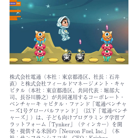
株式会社電通（本社：東京都港区、社長：石井
直）と株式会社フィールドマネージメント・キャ
ピタル（本社：東京都港区、共同代表：堀部大
司、長谷川勝之）が共同運用するコーポレート・
ベンチャーキ ャピタル・ファンド「電通ベンチャ
ーズ1号グローバルファンド」（以下「電通ベンチ
ャーズ」）は、子ども向けプログラミング学習プ
ラットフォーム「Tynker」（ティンカー）を開
発・提供する米国の「Neuron Fuel, Inc.」（本
社：サンフランシスコ市、CEO：Krishna