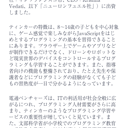
Vedati、以下「ニューロンフュエル社」）に出資
しました。
ティンカーの特徴は、8～14歳の子どもを中心対象
に、ゲーム感覚で楽しみながらJavaScriptをはじ
めとするプログラミングの基本を習得できること
にあります。ブラウザー上でゲームやアプリなど
が制作できるだけでなく、ドローンやロボットな
ど現実世界のデバイスをコントロールするプログ
ラミングも学習することができます。また、指導
者向けの機能も整備されており、たとえ先生や保
護者などにプログラミングの経験がなくても子ど
もの習熟度が一目で分かるようになっています。
電通ベンチャーズは、ITの利活用が社会全般に広
がるにつれ、プログラミング人材需要がさらに高
まり、ティンカーのようなプログラミング学習サ
ービスの重要性が増していくと見ています。ま
た、文部科学省が小学校でのプログラミング教育