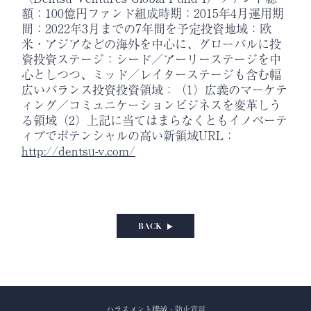
額：100億円ファンド組成時期：2015年4月運用期
間：2022年3月までの7年間を予定投資地域：欧
米・アジアなどの海外を中心に、グローバルに投
資投資ステージ：シード／アーリーステージを中
心としつつ、ミッド／レイターステージも含む幅
広いバランス投資投資領域：（1）広義のマーケテ
ィング／コミュニケーションビジネスを変革しう
る領域（2）上記に当てはまらなくともイノベーテ
ィブでポテンシャルの高い新領域URL：
http://dentsu-v.com/
BACK
ハラスメント撲滅・防止宣言