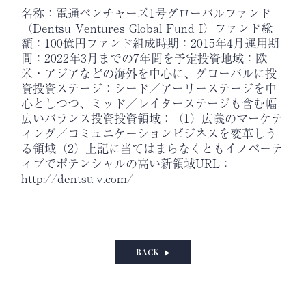
名称：電通ベンチャーズ1号グローバルファンド
（Dentsu Ventures Global Fund I）ファンド総
額：100億円ファンド組成時期：2015年4月運用期
間：2022年3月までの7年間を予定投資地域：欧
米・アジアなどの海外を中心に、グローバルに投
資投資ステージ：シード／アーリーステージを中
心としつつ、ミッド／レイターステージも含む幅
広いバランス投資投資領域：（1）広義のマーケテ
ィング／コミュニケーションビジネスを変革しう
る領域（2）上記に当てはまらなくともイノベーテ
ィブでポテンシャルの高い新領域URL：
http://dentsu-v.com/
BACK