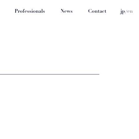
/
Professionals
News
Contact
jp
en