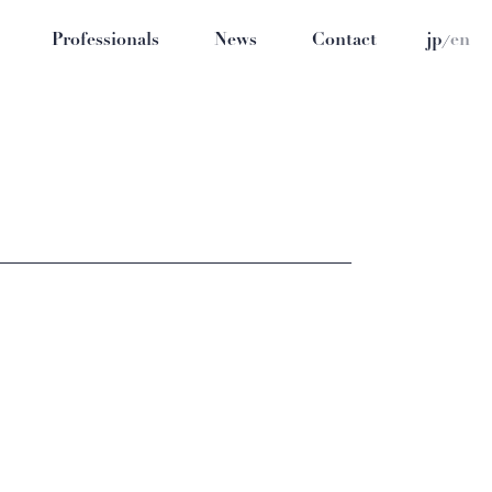
/
Professionals
News
Contact
jp
en