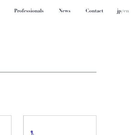
/
Professionals
News
Contact
jp
en